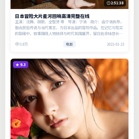
2:51:38
日本冒险大片星河回响高清完整在线
主演：沈腾、胡歌、全智贤 等 导演：宁浩 简介：由宁浩执导，
融合民俗传说与当代寓言，为日本出品的冒险作品。在记忆与现实
的裂缝中，叙事围绕人物抉择与时代氛围展开，留白处余味悠长，
值得细品。主演以细腻表演撑起情感层次，兼顾观赏性与现实意
3.8万
电影
2022-01-23
义。
★
9.3