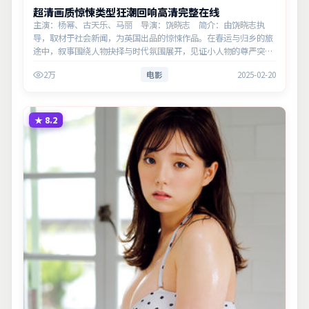
超清画质惊悚类型狂潮回响高清完整在线
主演：杨幂、古天乐、马丽 导演：饶晓志 简介：由饶晓志执
导，取材于社会新闻，为英国出品的惊悚作品。在春运与归乡的旅
途中，叙事围绕人物抉择与时代氛围展开，见证小人物的尊严突
围。主演以细腻表演撑起情感层次，兼顾观赏性与现实意义。
2万
电影
2025-02-20
★
8.2