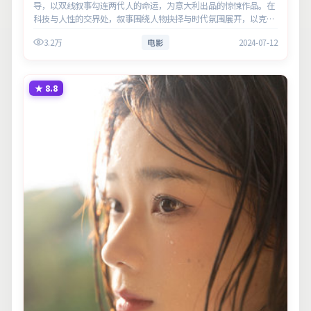
导，以双线叙事勾连两代人的命运，为意大利出品的惊悚作品。在
科技与人性的交界处，叙事围绕人物抉择与时代氛围展开，以克制
镜头呈现群像张力。主演以细腻表演撑起情感层次，兼顾观赏性与
3.2万
电影
2024-07-12
现实意义…
★
8.8