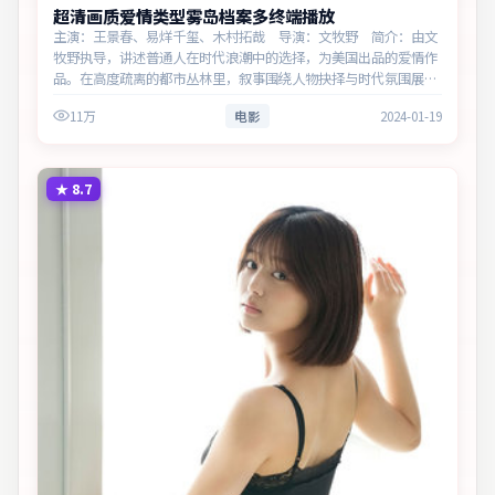
超清画质爱情类型雾岛档案多终端播放
主演：王景春、易烊千玺、木村拓哉 导演：文牧野 简介：由文
牧野执导，讲述普通人在时代浪潮中的选择，为美国出品的爱情作
品。在高度疏离的都市丛林里，叙事围绕人物抉择与时代氛围展
开，见证小人物的尊严突围。主演以细腻表演撑起情感层次，兼顾
11万
电影
2024-01-19
观赏性与现实意义…
★
8.7