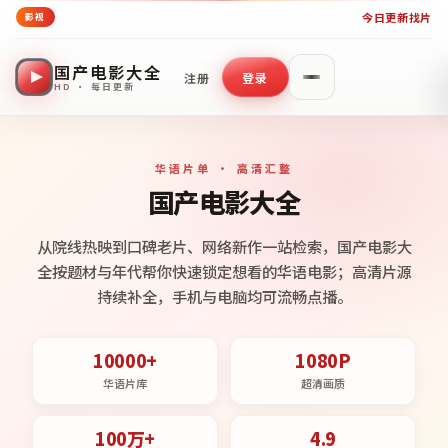
今日更新
找片
影视
国产电影大全
注册
登录
HD · 每日更新
华语片单 · 高清汇整
国产电影大全
从院线热映到口碑老片、网络新作一站检索，国产电影大
全按题材与年代帮你快速锁定想看的华语电影；高清片源
持续补全，手机与电脑均可流畅点播。
10000+
1080P
华语片库
超清画质
100万+
4.9