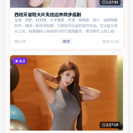
1:37:43
西班牙冒险大片失控边界同步追剧
主演：胡歌、赵丽颖、长泽雅美 导演：薛晓路 简介：由薛晓路
执导，围绕一桩陈年旧案，为西班牙出品的冒险作品。在法庭与街
头之间，叙事围绕人物抉择与时代氛围展开，牵动两代人的心结与
和解。主演以细腻表演撑起情感层次，兼顾观赏性与现实意义。
11万
综艺
2020-11-15
★
8.2
2:37:10