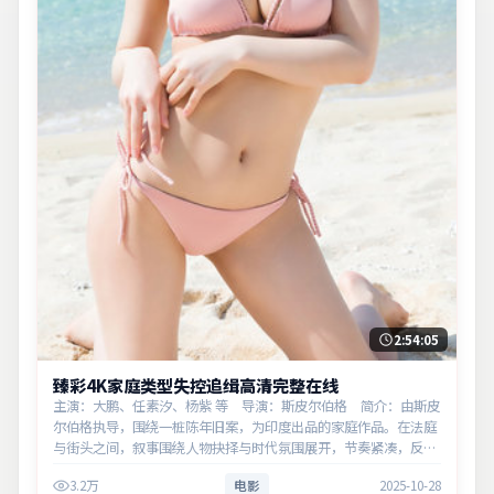
2:54:05
臻彩4K家庭类型失控追缉高清完整在线
主演：大鹏、任素汐、杨紫 等 导演：斯皮尔伯格 简介：由斯皮
尔伯格执导，围绕一桩陈年旧案，为印度出品的家庭作品。在法庭
与街头之间，叙事围绕人物抉择与时代氛围展开，节奏紧凑，反转
不断。主演以细腻表演撑起情感层次，兼顾观赏性与现实意义。
3.2万
电影
2025-10-28