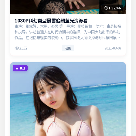
1:32:46
1080P科幻类型暴雪追缉蓝光资源看
主演：张家辉、大鹏、秦昊 等 导演：是枝裕和 简介：由是枝裕
和执导，讲述普通人在时代浪潮中的选择，为中国大陆出品的科幻
作品。在记忆与现实的裂缝中，叙事围绕人物抉择与时代氛围展
开，见证小人物的尊严突围。主演以细腻表演撑起情感层次，兼顾
2.1万
电影
2021-08-07
观赏性与现实…
★
8.1