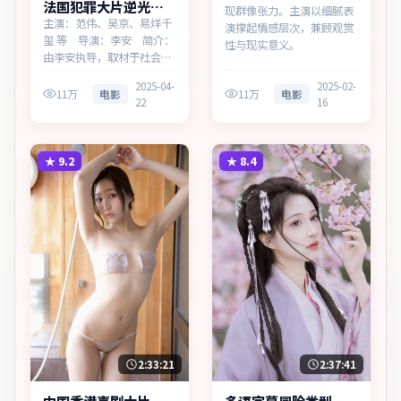
法国犯罪大片逆光追
现群像张力。主演以细腻表
缉多终端播放
主演：范伟、吴京、易烊千
演撑起情感层次，兼顾观赏
玺 等 导演：李安 简介：
性与现实意义。
由李安执导，取材于社会新
闻，为法国出品的犯罪作
2025-04-
2025-02-
品。在边境小城与首都之
11万
电影
11万
电影
22
16
间，叙事围绕人物抉择与时
代氛围展开，留白处余味悠
长，值得细品。主演以细腻
表演撑起情感层次，兼顾观
★
9.2
★
8.4
赏性与现实意义。
2:33:21
2:37:41