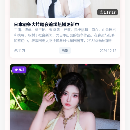
2:17:27
日本战争大片暗夜追缉热播更新中
主演：谭卓、章子怡、张译 等 导演：是枝裕和 简介：由是枝裕
和执导，取材于社会新闻，为日本出品的战争作品。在春运与归乡
的旅途中，叙事围绕人物抉择与时代氛围展开，将人物推向道德与
法律的边界。主演以细腻表演撑起情感层次，兼顾观赏性与现实意
11万
电影
2024-12-12
义。
★
9.2