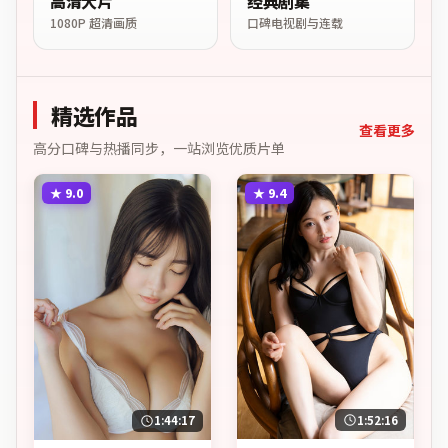
高清大片
经典剧集
1080P 超清画质
口碑电视剧与连载
精选作品
查看更多
高分口碑与热播同步，一站浏览优质片单
★
9.0
★
9.4
1:52:16
1:44:17