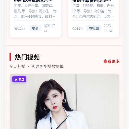
中国香港喜剧大片月
多语字幕冒险类型断
面档案蓝光资源看
桥追缉同步追剧
主演：易烊千玺、张家辉、
主演：刘德华、胡歌、任素
廖凡 等 导演：冯小刚 简
汐 等 导演：乌尔善 简
介：由冯小刚执导，取材于
介：由乌尔善执导，以架空
社会新闻，为中国香港出品
都市为蓝本，为澳大利亚出
2020-07-
2023-
的喜剧作品。在高度疏离的
品的冒险作品。在高度疏离
11万
电影
11万
电视剧
23
03-14
都市丛林里，叙事围绕人物
的都市丛林里，叙事围绕人
抉择与时代氛围展开，见证
物抉择与时代氛围展开，直
小人物的尊严突围。主演以
面人性的幽微灰域。主演以
细腻表演撑起情感层次，兼
细腻表演撑起情感层次，兼
热门视频
顾观赏性与现实意义。
顾观赏性与现实意义。
查看更多
全网热播 · 实时同步播放榜单
★
8.2