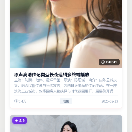
1:40:49
原声高清传记类型长夜追缉多终端播放
主演：沈腾、范伟、易烊千玺 导演：陈思诚 简介：由陈思诚执
导，融合民俗传说与当代寓言，为西班牙出品的传记作品。在一座
滨海工业城市，叙事围绕人物抉择与时代氛围展开，层层剥开谎言
与真相。主演以细腻表演撑起情感层次，兼顾观赏性与现实意义。
6.4万
电影
2025-02-13
★
8.9