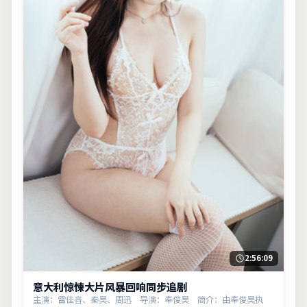
2:56:09
意大利惊悚大片风暴回响同步追剧
主演：雷佳音、秦昊、周迅 导演：奉俊昊 简介：由奉俊昊执