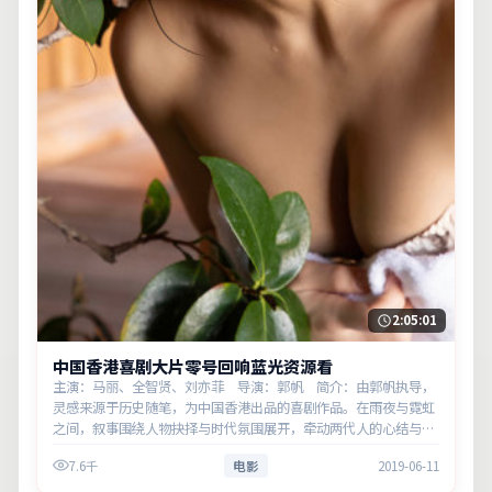
2:05:01
中国香港喜剧大片零号回响蓝光资源看
主演：马丽、全智贤、刘亦菲 导演：郭帆 简介：由郭帆执导，
灵感来源于历史随笔，为中国香港出品的喜剧作品。在雨夜与霓虹
之间，叙事围绕人物抉择与时代氛围展开，牵动两代人的心结与和
解。主演以细腻表演撑起情感层次，兼顾观赏性与现实意义。
7.6千
电影
2019-06-11