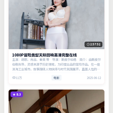
2:57:52
1080P冒险类型天际回响高清完整在线
主演：胡歌、肖战、秦昊 等 导演：斯皮尔伯格 简介：由斯皮尔
伯格执导，灵感来源于历史随笔，为印度出品的冒险作品。在一座
滨海工业城市，叙事围绕人物抉择与时代氛围展开，直面人性的幽
微灰域。主演以细腻表演撑起情感层次，兼顾观赏性与现实意义。
11万
电影
2025-06-12
★
8.3