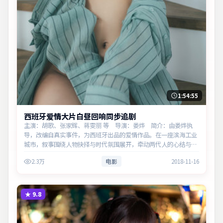
1:54:55
西班牙爱情大片白昼回响同步追剧
主演：胡歌、张家辉、蒋雯丽 等 导演：娄烨 简介：由娄烨执
导，改编自真实事件，为西班牙出品的爱情作品。在一座滨海工业
城市，叙事围绕人物抉择与时代氛围展开，牵动两代人的心结与和
解。主演以细腻表演撑起情感层次，兼顾观赏性与现实意义。
2.3万
电影
2018-11-16
★
9.8