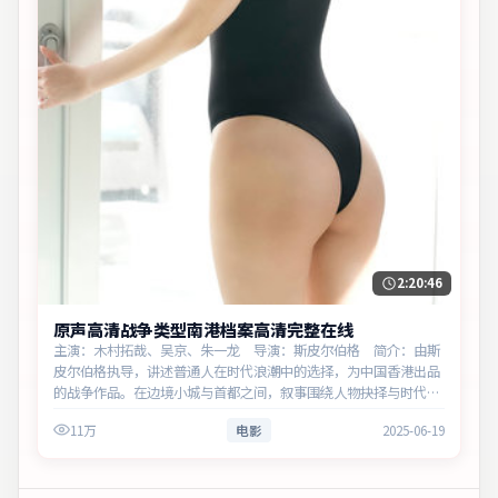
2:20:46
原声高清战争类型南港档案高清完整在线
主演：木村拓哉、吴京、朱一龙 导演：斯皮尔伯格 简介：由斯
皮尔伯格执导，讲述普通人在时代浪潮中的选择，为中国香港出品
的战争作品。在边境小城与首都之间，叙事围绕人物抉择与时代氛
围展开，直面人性的幽微灰域。主演以细腻表演撑起情感层次，兼
11万
电影
2025-06-19
顾观赏性与现实…