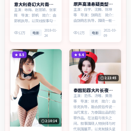
原声高清悬疑类型异
意大利奇幻大片南港
境档案无广告观看
追缉无广告观看
主演：白宇、沈腾、陈坤
主演：咏梅、赵丽颖、张家
等 导演：饶晓志 简介：
辉 导演：郭帆 简介：由
由饶晓志执导，围绕一桩陈
郭帆执导，以双线叙事勾连
年旧案，为加拿大出品的悬
两代人的命运，为意大利出
2018-01-
2021-03-
疑作品。在法庭与街头之
品的奇幻作品。在高度疏离
12万
电影
12万
电影
24
09
间，叙事围绕人物抉择与时
的都市丛林里，叙事围绕人
代氛围展开，节奏紧凑，反
物抉择与时代氛围展开，直
转不断。主演以细腻表演撑
面人性的幽微灰域。主演以
起情感层次，兼顾观赏性与
细腻表演撑起情感层次，兼
★
8.5
★
9.4
现实意义。
顾观赏性与现实意义。
2:23:45
泰国犯罪大片长夜回
响热播更新中
主演：范伟、汤唯、黄渤
等 导演：徐克 简介：由
徐克执导，融合民俗传说与
当代寓言，为泰国出品的犯
罪作品。在法庭与街头之
2:10:14
间，叙事围绕人物抉择与时
代氛围展开，以克制镜头呈