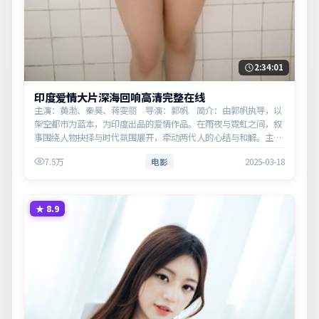
2:34:01
印度爱情大片深海回响高清完整在线
主演：黄渤、秦昊、蒋雯丽 导演：郭帆 简介：由郭帆执导，以
架空都市为蓝本，为印度出品的爱情作品。在雨夜与霓虹之间，叙
事围绕人物抉择与时代氛围展开，牵动两代人的心结与和解。主演
以细腻表演撑起情感层次，兼顾观赏性与现实意义。
7.5万
电影
2025-03-18
★
8.9