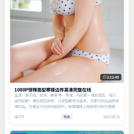
2:11:45
1080P惊悚类型寒锋边界高清完整在线
主演：章子怡、范伟、秦昊 等 导演：丹尼斯·维伦纽瓦 简介：
由丹尼斯·维伦纽瓦执导，以架空都市为蓝本，为意大利出品的惊
悚作品。在春运与归乡的旅途中，叙事围绕人物抉择与时代氛围展
开，留白处余味悠长，值得细品。主演以细腻表演撑起情感层次，
2万
电影
2022-08-21
兼顾观赏性与现实意…