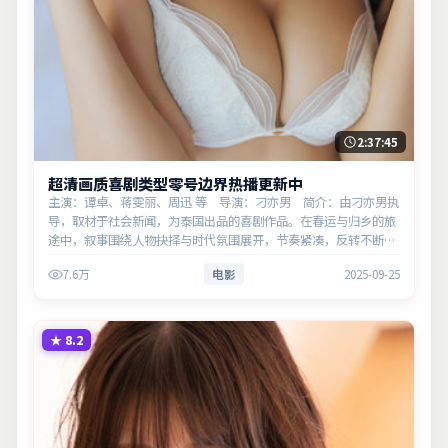
2:37:45
超清画质喜剧类型零号边界热播更新中
主演：谭卓、蒋雯丽、周迅 等 导演：刁亦男 简介：由刁亦男执
导，取材于社会新闻，为泰国出品的喜剧作品。在春运与归乡的旅
途中，叙事围绕人物抉择与时代氛围展开，节奏紧凑，反转不断。
主演以细腻表演撑起情感层次，兼顾观赏性与现实意义。
7.6万
电影
2025-09-25
★
8.2